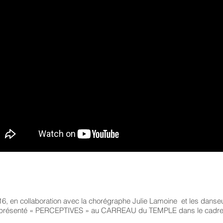
016, en collaboration avec la chorégraphe Julie Lamoine et les dans
 présenté « PERCEPTIVES » au CARREAU du TEMPLE dans le cadre