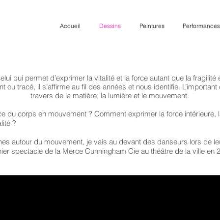
Accueil
Dessins
Peintures
Performances
i qui permet d’exprimer la vitalité et la force autant que la fragilité e
nt ou tracé, il s’affirme au fil des années et nous identifie. L’important
travers de la matière, la lumière et le mouvement.
 du corps en mouvement ? Comment exprimer la force intérieure, la 
alité ?
s autour du mouvement, je vais au devant des danseurs lors de leur
nier spectacle de la Merce Cunningham Cie au théâtre de la ville