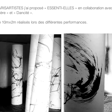
RISARTISTES j'ai proposé « ESSENTI-ELLES » en collaboration ave
re » et « Dancité ».
e 10mx2m réalisés lors des différentes performances.
2013 - A l'ombre de Colette