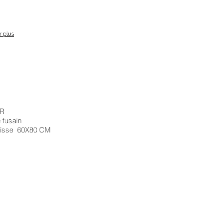
r plus
R​
fusain
sse 60X80 CM