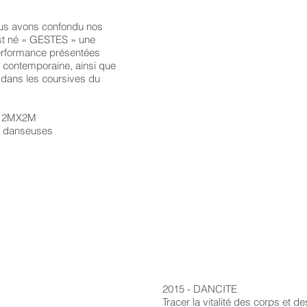
us avons confondu nos
est né « GESTES » une
erformance présentées
e contemporaine, ainsi que
 dans les coursives du
T 2MX2M
es danseuses
2015 - DANCITE
Tracer la vitalité des corps et 